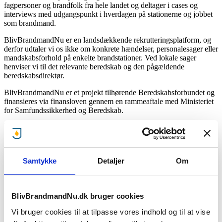
fagpersoner og brandfolk fra hele landet og deltager i cases og
interviews med udgangspunkt i hverdagen på stationerne og jobbet
som brandmand.
BlivBrandmandNu er en landsdækkende rekrutteringsplatform, og
derfor udtaler vi os ikke om konkrete hændelser, personalesager eller
mandskabsforhold på enkelte brandstationer. Ved lokale sager
henviser vi til det relevante beredskab og den pågældende
beredskabsdirektør.
BlivBrandmandNu er et projekt tilhørende Beredskabsforbundet og
finansieres via finansloven gennem en rammeaftale med Ministeriet
for Samfundssikkerhed og Beredskab.
Torben Vesterskov Jensen
Projektchef
Samtykke
Detaljer
Om
Mobil: 53 70 69 03
E-mail: tje@beredskab.dk
BlivBrandmandNu.dk bruger cookies
Her kan du downloade vores logo-pakke
(64 kb)
Vi bruger cookies til at tilpasse vores indhold og til at vise