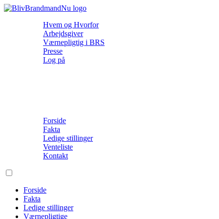
Hvem og Hvorfor
Arbejdsgiver
Værnepligtig i BRS
Presse
Log på
Forside
Fakta
Ledige stillinger
Venteliste
Kontakt
Forside
Fakta
Ledige stillinger
Værnepligtige