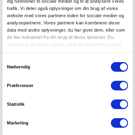
dig funktioner til sociale medier og til at analysere vores
Download logo-pakken
trafik. Vi deler også oplysninger om din brug af vores
website med vores partnere inden for sociale medier og
Brug kortet i din artikel
analysepartnere. Vores partnere kan kombinere disse
data med andre oplysninger, du har givet dem, eller som
Medier er meget velkomne til at embedde vores interaktive kort i
de har indsamlet fra din brug af deres tjenester. Du
artikler, der omhandler rekruttering og fordelingen af brandstationer i
Danmark.
samtykker til vores cookies, hvis du fortsætter med at
anvende vores hjemmeside.
Kortet giver et landsdækkende overblik og viser tydeligt, hvor der
aktuelt søges nye brandfolk:
Samtykkevalg
Nødvendig
Orange flammer markerer stationer, der søger nye brandfolk
Grå flammer viser stationer, der i øjeblikket ikke rekrutterer
aktivt
Præferencer
Kortet må gerne anvendes i journalistisk sammenhæng med tydelig
kildeangivelse. Har I brug for teknisk hjælp til at integrere det, eller
ønsker I yderligere data eller baggrund, så kontakt os endelig.
Statistik
Find kortet her:
https://blivbrandmandnu.dk/embed/danmarkskortet
Marketing
Vil du vide mere om hvem vi er og hvad