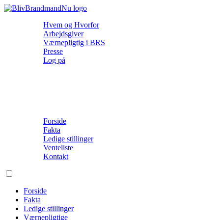
Hvem og Hvorfor
Arbejdsgiver
Værnepligtig i BRS
Presse
Log på
Forside
Fakta
Ledige stillinger
Venteliste
Kontakt
Forside
Fakta
Ledige stillinger
Værnepligtige