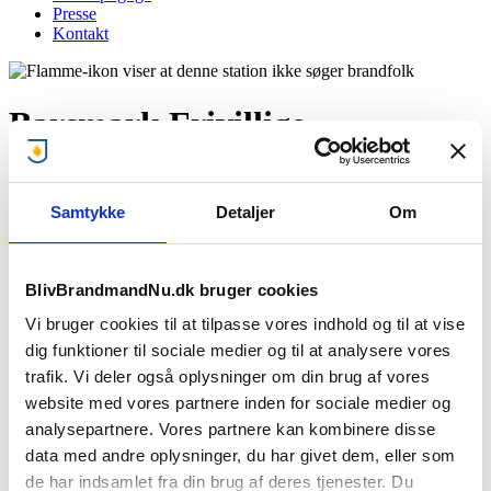
Presse
Kontakt
Barsmark Frivillige
Brandværn
Samtykke
Detaljer
Om
Giv mig besked når brandstationen mangler brandfolk!
:
BlivBrandmandNu.dk bruger cookies
Stationen søger ikke lige nu..
Vi bruger cookies til at tilpasse vores indhold og til at vise
dig funktioner til sociale medier og til at analysere vores
Men giv os din e-mail og mobilnummer, så giver vi dig besked, når
trafik. Vi deler også oplysninger om din brug af vores
denne brandstationen søger brandfolk.
website med vores partnere inden for sociale medier og
analysepartnere. Vores partnere kan kombinere disse
data med andre oplysninger, du har givet dem, eller som
Jeg accepterer
privatlivsbetingelser
samt at BBN må sende e-
de har indsamlet fra din brug af deres tjenester. Du