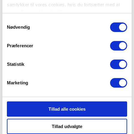
mails
samtykker til vores cookies, hvis du fortsætter med at
Giv mig besked
anvende vores hjemmeside.
Samtykkevalg
Nødvendig
Præferencer
Statistik
Barsmark Frivillige Brandværn
Barsmark Bygade 180
Marketing
6200 Aabenraa
Tillad alle cookies
Tillad udvalgte