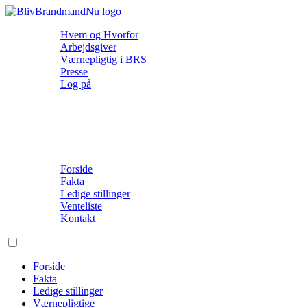
Hvem og Hvorfor
Arbejdsgiver
Værnepligtig i BRS
Presse
Log på
Forside
Fakta
Ledige stillinger
Venteliste
Kontakt
Forside
Fakta
Ledige stillinger
Værnepligtige