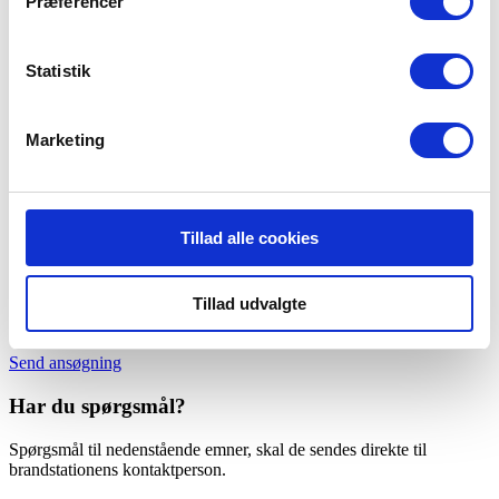
Præferencer
Send ansøgning
Statistik
Marketing
Det skal du vide om Falck Rømø
Tillad alle cookies
Krav til afstand eller mødetid
Tillad udvalgte
Du skal bo og/eller arbejde forholdsvis tæt på brandstationen.
Send ansøgning
Har du spørgsmål?
Spørgsmål til nedenstående emner, skal de sendes direkte til
brandstationens kontaktperson.