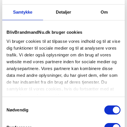
Klar til at sende ansøgning?
Samtykke
Detaljer
Om
Falck Rømø
BlivBrandmandNu.dk bruger cookies
Havnebyvej 156
6792 Rømø
Vi bruger cookies til at tilpasse vores indhold og til at vise
dig funktioner til sociale medier og til at analysere vores
Kontaktperson:
trafik. Vi deler også oplysninger om din brug af vores
website med vores partnere inden for sociale medier og
Falcks Brandvagtcentral, Afd. for ansøgninger
analysepartnere. Vores partnere kan kombinere disse
brandmand@falck.dk
data med andre oplysninger, du har givet dem, eller som
+45 70 27 29 54
de har indsamlet fra din brug af deres tjenester. Du
Træffetid:
samtykker til vores cookies, hvis du fortsætter med at
anvende vores hjemmeside.
Hele døgnet
Samtykkevalg
Nødvendig
Ansættelsesforhold:
Deltidsjob