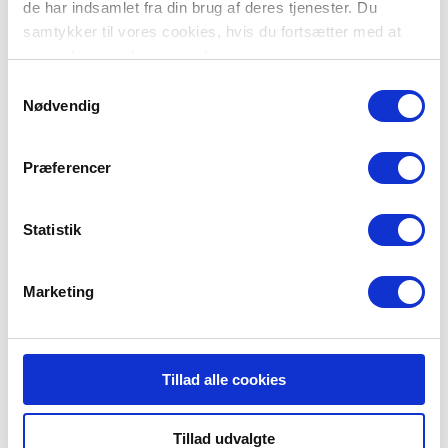
de har indsamlet fra din brug af deres tjenester. Du
Send ansøgning
samtykker til vores cookies, hvis du fortsætter med at
anvende vores hjemmeside.
Samtykkevalg
Nødvendig
Præferencer
Det skal du vide om Station
Statistik
Frederiksværk
Betingelser for ansættelse
Marketing
Du skal bo eller arbejde indenfor en radius af stationen, at du kan nå
hen til stationen, skifte tøj og køre af sted indenfor fem minutter er
gået.
Eller arbejde i byen i dagtimerne så du kun ville have vagter der.
Tillad alle cookies
Årlige udrykninger
Tillad udvalgte