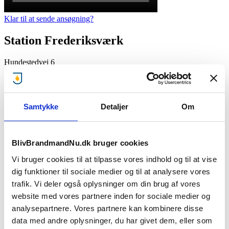
Klar til at sende ansøgning?
Station Frederiksværk
Hundestedvej 6
3300 Frederiksværk
Kontaktperson:
Samtykke
Detaljer
Om
Kim Christiansen, Stationsleder
kimch@fbbr.dk
+45 23 37 59 13
BlivBrandmandNu.dk bruger cookies
Træffetid:
Vi bruger cookies til at tilpasse vores indhold og til at vise
dig funktioner til sociale medier og til at analysere vores
08.00 - 20.00
trafik. Vi deler også oplysninger om din brug af vores
website med vores partnere inden for sociale medier og
Ansættelsesforhold:
analysepartnere. Vores partnere kan kombinere disse
Deltidsjob
data med andre oplysninger, du har givet dem, eller som