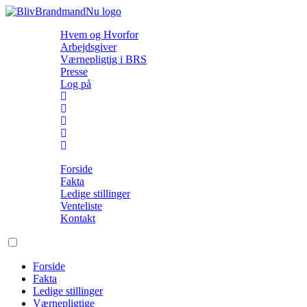
Hvem og Hvorfor
Arbejdsgiver
Værnepligtig i BRS
Presse
Log på
Forside
Fakta
Ledige stillinger
Venteliste
Kontakt
Forside
Fakta
Ledige stillinger
Værnepligtige