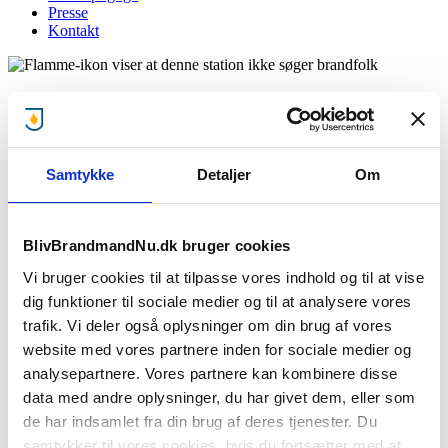
Presse
Kontakt
Falck Sakskøbing
Giv mig besked når brandstationen mangler brandfolk!
Samtykke
Detaljer
Om
:
BlivBrandmandNu.dk bruger cookies
Stationen søger ikke lige nu..
Vi bruger cookies til at tilpasse vores indhold og til at vise
Men giv os din e-mail og mobilnummer, så giver vi dig besked, når
dig funktioner til sociale medier og til at analysere vores
denne brandstationen søger brandfolk.
trafik. Vi deler også oplysninger om din brug af vores
website med vores partnere inden for sociale medier og
analysepartnere. Vores partnere kan kombinere disse
Jeg accepterer
privatlivsbetingelser
samt at BBN må sende e-
data med andre oplysninger, du har givet dem, eller som
mails
de har indsamlet fra din brug af deres tjenester. Du
Giv mig besked
samtykker til vores cookies, hvis du fortsætter med at