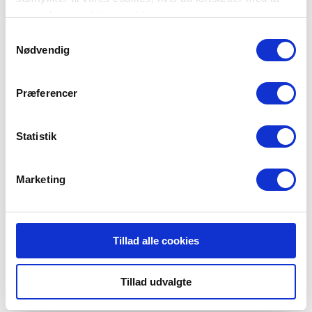
anvende vores hjemmeside.
Samtykkevalg
Nødvendig
Præferencer
Falck Sakskøbing
Statistik
Snedkervej 7
4990 Sakskøbing
Marketing
Tillad alle cookies
Tillad udvalgte