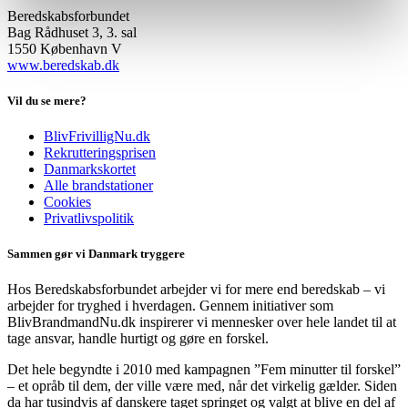
Beredskabsforbundet
Bag Rådhuset 3, 3. sal
1550 København V
www.beredskab.dk
Vil du se mere?
BlivFrivilligNu.dk
Rekrutteringsprisen
Danmarkskortet
Alle brandstationer
Cookies
Privatlivspolitik
Sammen gør vi Danmark tryggere
Hos Beredskabsforbundet arbejder vi for mere end beredskab – vi
arbejder for tryghed i hverdagen. Gennem initiativer som
BlivBrandmandNu.dk inspirerer vi mennesker over hele landet til at
tage ansvar, handle hurtigt og gøre en forskel.
Det hele begyndte i 2010 med kampagnen ”Fem minutter til forskel”
– et opråb til dem, der ville være med, når det virkelig gælder. Siden
da har tusindvis af danskere taget springet og valgt at blive en del af