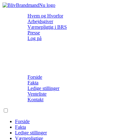
Hvem og Hvorfor
Arbejdsgiver
Værnepligtig i BRS
Presse
Log på
Forside
Fakta
Ledige stillinger
Venteliste
Kontakt
Forside
Fakta
Ledige stillinger
Værnepligtige