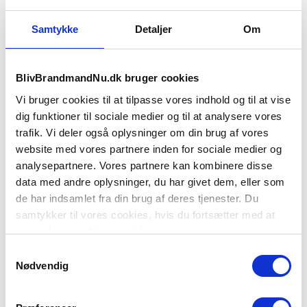
Klar til at sende ansøgning?
Samtykke
Detaljer
Om
Falck Aars
BlivBrandmandNu.dk bruger cookies
Markedsvej 13
9600 Aars
Vi bruger cookies til at tilpasse vores indhold og til at vise
dig funktioner til sociale medier og til at analysere vores
Kontaktperson:
trafik. Vi deler også oplysninger om din brug af vores
website med vores partnere inden for sociale medier og
Falcks Brandvagtcentral, Afd. for ansøgninger
analysepartnere. Vores partnere kan kombinere disse
brandmand@falck.dk
data med andre oplysninger, du har givet dem, eller som
+45 70 27 29 54
de har indsamlet fra din brug af deres tjenester. Du
Træffetid:
samtykker til vores cookies, hvis du fortsætter med at
anvende vores hjemmeside.
Hele døgnet
Samtykkevalg
Nødvendig
Ansættelsesforhold:
Deltidsjob