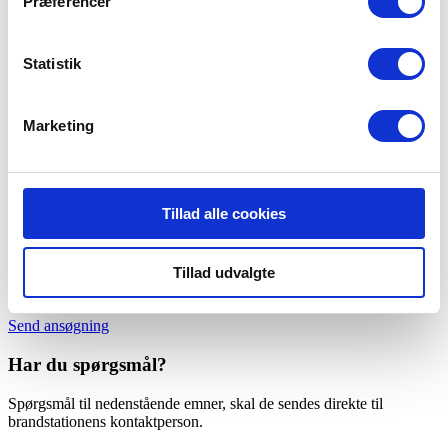
Præferencer
Send ansøgning
Statistik
Marketing
Det skal du vide om Falck Aars
Tillad alle cookies
Krav til afstand eller mødetid
Tillad udvalgte
Du skal bo og/eller arbejde maks. 5 minutter fra brandstationen
Send ansøgning
Har du spørgsmål?
Spørgsmål til nedenstående emner, skal de sendes direkte til
brandstationens kontaktperson.