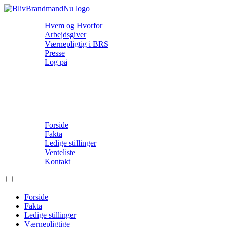
Hvem og Hvorfor
Arbejdsgiver
Værnepligtig i BRS
Presse
Log på
Forside
Fakta
Ledige stillinger
Venteliste
Kontakt
Forside
Fakta
Ledige stillinger
Værnepligtige