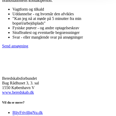
brandstationens kontaktperson.
Vagtform og tilkald
Uddannelse - og hvornår den afvikles
"Kan jeg nå at møde på 5 minutter fra min
bopæl/arbejdsplads"
Fysiske prøver - og andre optagelseskrav
Straffeattest og eventuelle begrænsninger
Svar - eller manglende svar på ansøgninger
Send ansøgning
Beredskabsforbundet
Bag Rådhuset 3, 3. sal
1550 København V
www.beredskab.dk
Vil du se mere?
BlivFrivilligNu.dk