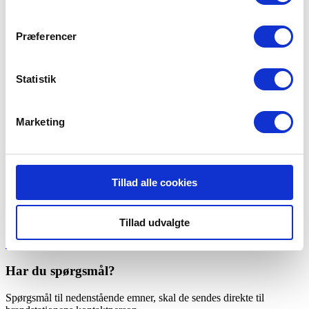
Deltidsjob
Send ansøgning
Præferencer
Statistik
Marketing
Det skal du vide om Falck Galten
Tillad alle cookies
Krav til afstand eller mødetid
Du skal bo og/eller arbejde maks. 5 minutter fra brandstationen.
Tillad udvalgte
Send ansøgning
Har du spørgsmål?
Spørgsmål til nedenstående emner, skal de sendes direkte til