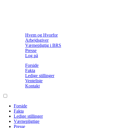
Hvem og Hvorfor
Arbejdsgiver
Værnepligtig i BRS
Presse
Log på
Forside
Fakta
Ledige stillinger
Venteliste
Kontakt
Forside
Fakta
Ledige stillinger
Værnepligtige
Presse