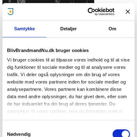
Klar til at sende ansøgning?
Samtykke
Detaljer
Om
Falck Galten
Marktoften 1
BlivBrandmandNu.dk bruger cookies
8464 Galten
Vi bruger cookies til at tilpasse vores indhold og til at vise
Kontaktperson:
dig funktioner til sociale medier og til at analysere vores
trafik. Vi deler også oplysninger om din brug af vores
Falcks Brandvagtcentral, Afd. for ansøgninger
website med vores partnere inden for sociale medier og
brandmand@falck.dk
analysepartnere. Vores partnere kan kombinere disse
+45 70 27 29 54
data med andre oplysninger, du har givet dem, eller som
Træffetid:
de har indsamlet fra din brug af deres tjenester. Du
samtykker til vores cookies, hvis du fortsætter med at
Hele døgnet
anvende vores hjemmeside.
Ansættelsesforhold:
Samtykkevalg
Nødvendig