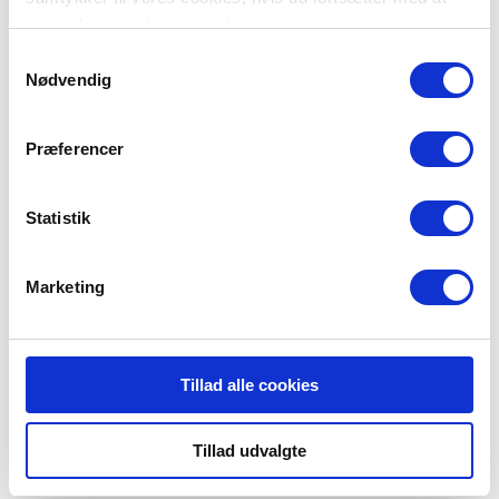
anvende vores hjemmeside.
Samtykkevalg
Nødvendig
Præferencer
Falck Bramming
Statistik
Industrivej 4
6740 Bramming
Marketing
Tillad alle cookies
Tillad udvalgte