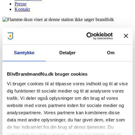
Presse
Kontakt
Falck Bramming
Giv mig besked når brandstationen mangler brandfolk!
Samtykke
Detaljer
Om
:
BlivBrandmandNu.dk bruger cookies
Stationen søger ikke lige nu..
Vi bruger cookies til at tilpasse vores indhold og til at vise
Men giv os din e-mail og mobilnummer, så giver vi dig besked, når
dig funktioner til sociale medier og til at analysere vores
denne brandstationen søger brandfolk.
trafik. Vi deler også oplysninger om din brug af vores
website med vores partnere inden for sociale medier og
analysepartnere. Vores partnere kan kombinere disse
Jeg accepterer
privatlivsbetingelser
samt at BBN må sende e-
data med andre oplysninger, du har givet dem, eller som
mails
de har indsamlet fra din brug af deres tjenester. Du
Giv mig besked
samtykker til vores cookies, hvis du fortsætter med at