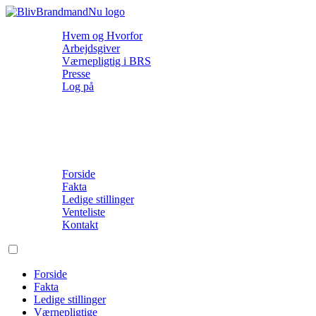
Hvem og Hvorfor
Arbejdsgiver
Værnepligtig i BRS
Presse
Log på
Forside
Fakta
Ledige stillinger
Venteliste
Kontakt
Forside
Fakta
Ledige stillinger
Værnepligtige