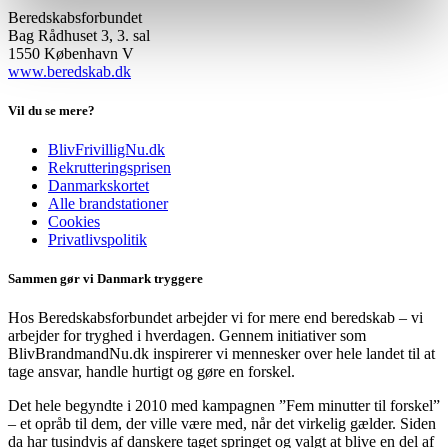
Beredskabsforbundet
Bag Rådhuset 3, 3. sal
1550 København V
www.beredskab.dk
Vil du se mere?
BlivFrivilligNu.dk
Rekrutteringsprisen
Danmarkskortet
Alle brandstationer
Cookies
Privatlivspolitik
Sammen gør vi Danmark tryggere
Hos Beredskabsforbundet arbejder vi for mere end beredskab – vi
arbejder for tryghed i hverdagen. Gennem initiativer som
BlivBrandmandNu.dk inspirerer vi mennesker over hele landet til at
tage ansvar, handle hurtigt og gøre en forskel.
Det hele begyndte i 2010 med kampagnen ”Fem minutter til forskel”
– et opråb til dem, der ville være med, når det virkelig gælder. Siden
da har tusindvis af danskere taget springet og valgt at blive en del af