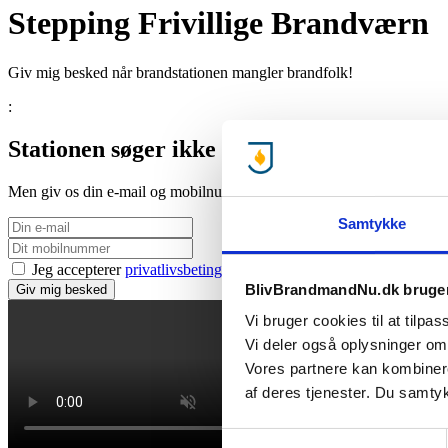
Stepping Frivillige Brandværn
Giv mig besked når brandstationen mangler brandfolk!
:
Stationen søger ikke lige nu..
Men giv os din e-mail og mobilnummer, så giver vi dig besked, når d
Samtykke
Jeg accepterer
privatlivsbetingelser
samt at BBN må sende e-mail
BlivBrandmandNu.dk bruger
Giv mig besked
Vi bruger cookies til at tilpas
Vi deler også oplysninger om
Vores partnere kan kombinere
af deres tjenester. Du samty
Samtykkevalg