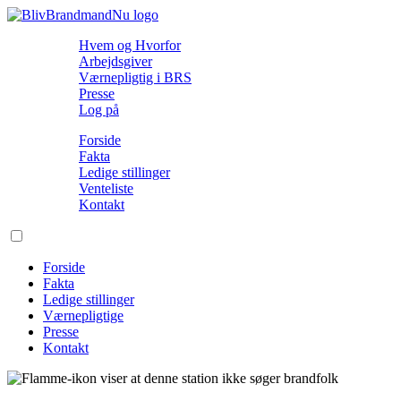
Hvem og Hvorfor
Arbejdsgiver
Værnepligtig i BRS
Presse
Log på
Forside
Fakta
Ledige stillinger
Venteliste
Kontakt
Forside
Fakta
Ledige stillinger
Værnepligtige
Presse
Kontakt