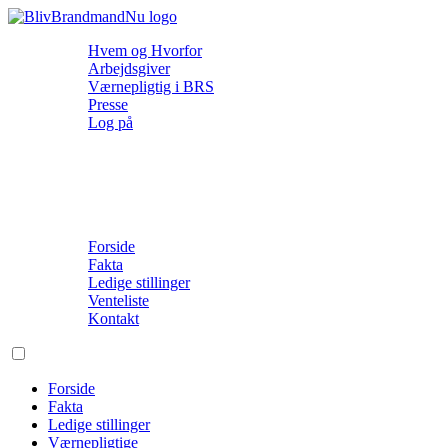
Hvem og Hvorfor
Arbejdsgiver
Værnepligtig i BRS
Presse
Log på
Forside
Fakta
Ledige stillinger
Venteliste
Kontakt
Forside
Fakta
Ledige stillinger
Værnepligtige