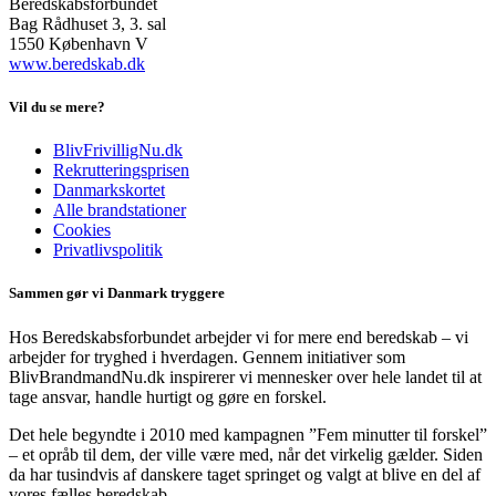
Beredskabsforbundet
Bag Rådhuset 3, 3. sal
1550 København V
www.beredskab.dk
Vil du se mere?
BlivFrivilligNu.dk
Rekrutteringsprisen
Danmarkskortet
Alle brandstationer
Cookies
Privatlivspolitik
Sammen gør vi Danmark tryggere
Hos Beredskabsforbundet arbejder vi for mere end beredskab – vi
arbejder for tryghed i hverdagen. Gennem initiativer som
BlivBrandmandNu.dk inspirerer vi mennesker over hele landet til at
tage ansvar, handle hurtigt og gøre en forskel.
Det hele begyndte i 2010 med kampagnen ”Fem minutter til forskel”
– et opråb til dem, der ville være med, når det virkelig gælder. Siden
da har tusindvis af danskere taget springet og valgt at blive en del af
vores fælles beredskab.