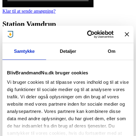
Klar til at sende ansøgning?
Station Vamdrup
Jernbanegade 3
6580 Vamdrup
Samtykke
Detaljer
Om
Kontaktperson:
Maria Søgård, Rekrutteringsansvarlig
BlivBrandmandNu.dk bruger cookies
maria.soegaard@trekantbrand.dk
+45 27 79 38 43
Vi bruger cookies til at tilpasse vores indhold og til at vise
dig funktioner til sociale medier og til at analysere vores
Træffetid:
trafik. Vi deler også oplysninger om din brug af vores
website med vores partnere inden for sociale medier og
Hverdage 08.00-16.00
analysepartnere. Vores partnere kan kombinere disse
Ansættelsesforhold:
data med andre oplysninger, du har givet dem, eller som
de har indsamlet fra din brug af deres tjenester. Du
Deltidsjob
samtykker til vores cookies, hvis du fortsætter med at