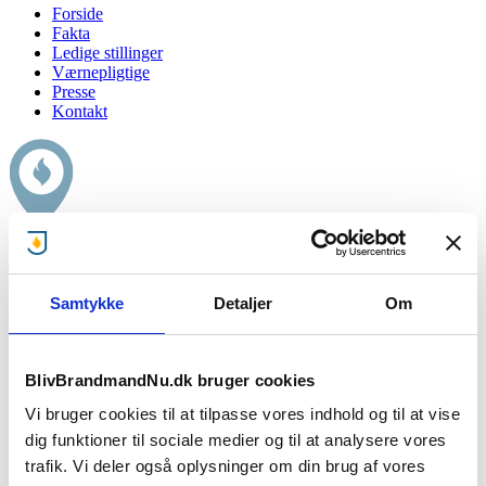
Forside
Fakta
Ledige stillinger
Værnepligtige
Presse
Kontakt
Stedlige Beredskab Agersø
Samtykke
Detaljer
Om
Giv mig besked når brandstationen mangler brandfolk!
BlivBrandmandNu.dk bruger cookies
:
Vi bruger cookies til at tilpasse vores indhold og til at vise
Stationen søger ikke lige nu..
dig funktioner til sociale medier og til at analysere vores
trafik. Vi deler også oplysninger om din brug af vores
Men giv os din e-mail og mobilnummer, så giver vi dig besked, når