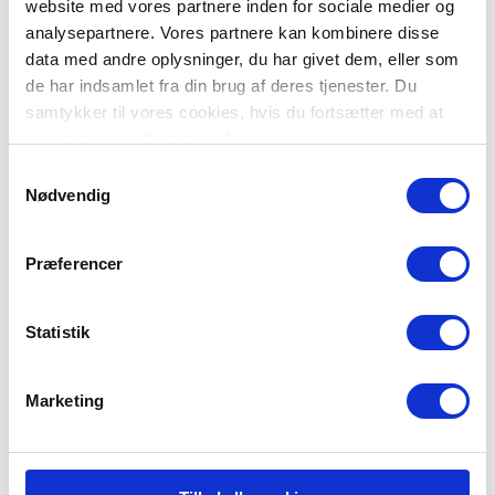
denne brandstationen søger brandfolk.
website med vores partnere inden for sociale medier og
analysepartnere. Vores partnere kan kombinere disse
data med andre oplysninger, du har givet dem, eller som
de har indsamlet fra din brug af deres tjenester. Du
Jeg accepterer
privatlivsbetingelser
samt at BBN må sende e-
mails
samtykker til vores cookies, hvis du fortsætter med at
Giv mig besked
anvende vores hjemmeside.
Samtykkevalg
Nødvendig
Præferencer
Statistik
Stedlige Beredskab Agersø
Agersøgårdsvej 1, Agersø
Marketing
4230 Skælskør