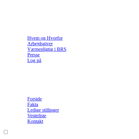
Hvem og Hvorfor
Arbejdsgiver
Værnepligtig i BRS
Presse
Log på
Forside
Fakta
Ledige stillinger
Venteliste
Kontakt